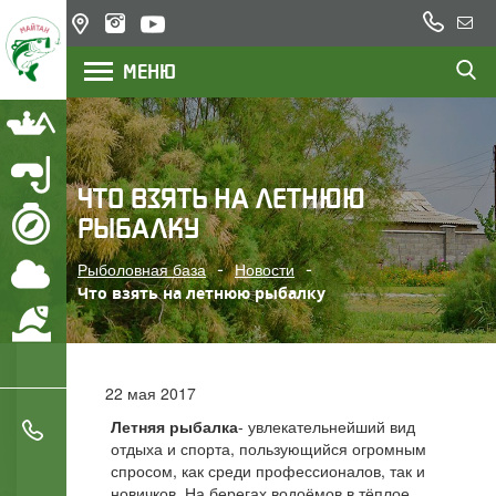
+7
Казахстан,
Напи
(777)
озеро
нам
МЕНЮ
200
Балхаш,
река Или
22
23
Рыбалка
Подводная охота
ЧТО ВЗЯТЬ НА ЛЕТНЮЮ
РЫБАЛКУ
Маршрут
Рыболовная база
Новости
Погода
Что взять на летнюю рыбалку
Охрана водоемов
22 мая 2017
Летняя рыбалка
- увлекательнейший вид
+7 (777) 200 22 23
отдыха и спорта, пользующийся огромным
спросом, как среди профессионалов, так и
+7 (705) 777 78 05
новичков. На берегах водоёмов в тёплое