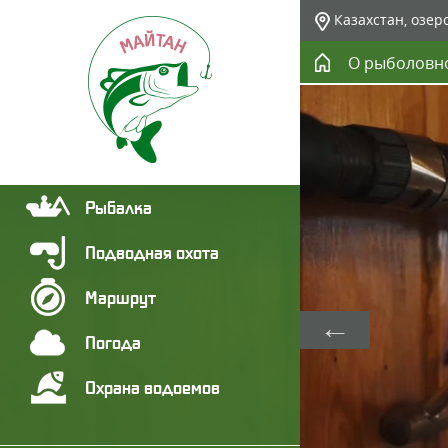
Казахстан, озер
О рыболовн
Рыбалка
Подводная охота
Маршрут
Ува
Погода
Отдых 
Ловля 
Вас жд
Спешит
Охрана водоемов
семьи, 
наслаж
домашн
подроб