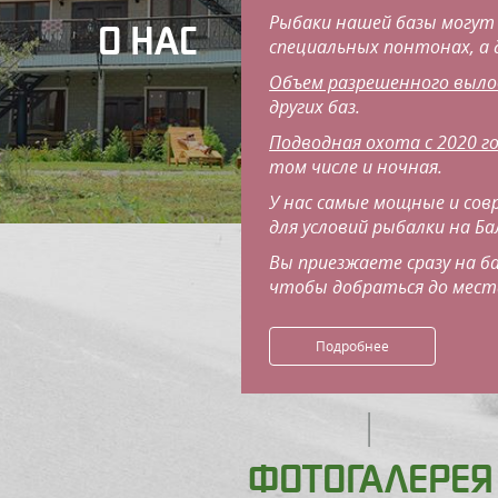
Рыбаки нашей базы могут
О НАС
специальных понтонах, а 
Объем разрешенного выло
других баз.
Подводная охота с 2020 г
том числе и ночная.
У нас самые мощные и сов
для условий рыбалки на Б
Вы приезжаете сразу на ба
чтобы добраться до мест
Подробнее
ФОТОГАЛЕРЕЯ