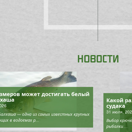
НОВОСТИ
азмеров может достигать белый
лхаша
Какой ра
судака
2026
31 июля, 20
Балхаша — одна из самых известных крупных
щих в водоемах р...
Выбор крючк
рыбалки....