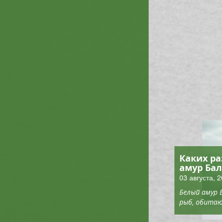
Каких р
амур Ба
03 августа, 
Белый амур 
рыб, обитаю