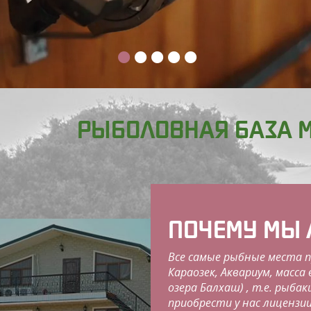
РЫБОЛОВНАЯ БАЗА 
ПОЧЕМУ МЫ 
Все самые рыбные места 
Караозек, Аквариум, масса
озера Балхаш) , т.е. рыба
приобрести у нас лицензи