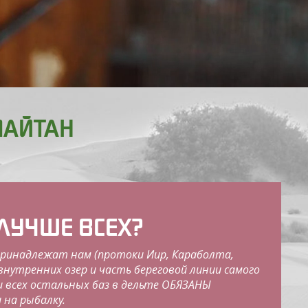
МАЙТАН
ЛУЧШЕ ВСЕХ?
принадлежат нам
(протоки Иир, Караболта,
 внутренних озер и часть береговой линии самого
ки всех остальных баз в дельте ОБЯЗАНЫ
и на рыбалку.