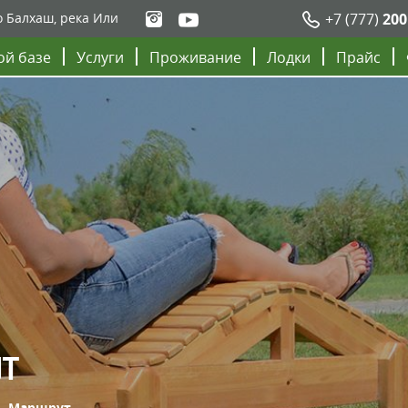
о Балхаш, река Или
+7 (777)
200
ой базе
Услуги
Проживание
Лодки
Прайс
Т
Маршрут