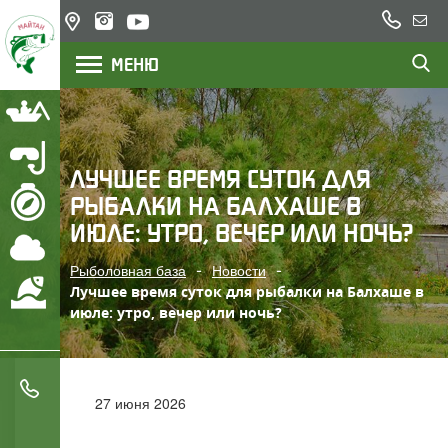
+7
Казахстан,
Напи
(777)
озеро
нам
МЕНЮ
200
Балхаш,
река Или
22
23
Рыбалка
Подводная охота
ЛУЧШЕЕ ВРЕМЯ СУТОК ДЛЯ
РЫБАЛКИ НА БАЛХАШЕ В
Маршрут
ИЮЛЕ: УТРО, ВЕЧЕР ИЛИ НОЧЬ?
Погода
Рыболовная база
Новости
Охрана водоемов
Лучшее время суток для рыбалки на Балхаше в
июле: утро, вечер или ночь?
+7 (777) 200 22 23
27 июня 2026
+7 (705) 777 78 05
ЛУЧШЕЕ ВРЕМЯ СУТОК ДЛЯ