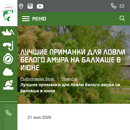
+7
Казахстан,
Напи
(777)
озеро
нам
МЕНЮ
200
Балхаш,
река Или
22
23
Рыбалка
Подводная охота
ЛУЧШИЕ ПРИМАНКИ ДЛЯ ЛОВЛИ
БЕЛОГО АМУРА НА БАЛХАШЕ В
Маршрут
ИЮНЕ
Погода
Рыболовная база
Новости
Охрана водоемов
Лучшие приманки для ловли белого амура на
Балхаше в июне
+7 (777) 200 22 23
21 мая 2026
+7 (705) 777 78 05
ЛУЧШИЕ ПРИМАНКИ ДЛЯ