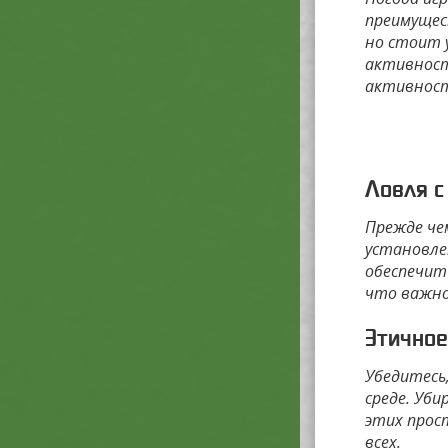
преимущес
но стоит 
активност
активност
Ловля с
Прежде че
установле
обеспечит
что важно
Этичное
Убедитесь
среде. Уби
этих прос
всех.