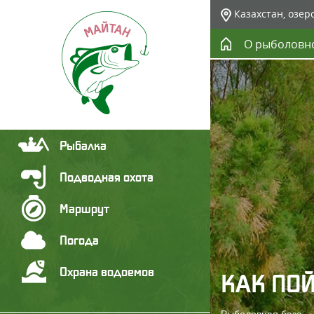
Казахстан, озер
О рыболовн
Рыбалка
Подводная охота
Маршрут
Погода
Охрана водоемов
КАК ПО
Рыболовная база