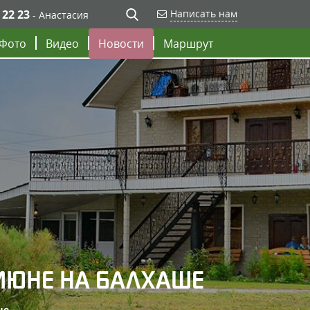
 22 23
Написать нам
- Анастасия
Фото
Видео
Новости
Маршрут
 ИЮНЕ НА БАЛХАШЕ
ше