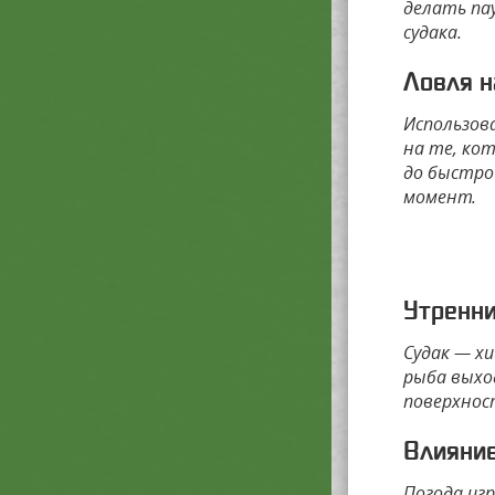
делать па
судака.
Ловля н
Использов
на те, ко
до быстро
момент.
Утренни
Судак — х
рыба выхо
поверхнос
Влияни
Погода иг