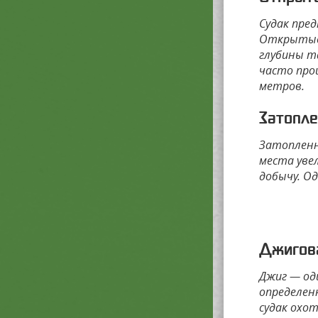
Судак пре
Открытые 
глубины т
часто прои
метров.
Затопле
Затопленны
места уве
добычу. О
Джигов
Джиг — од
определен
судак охо