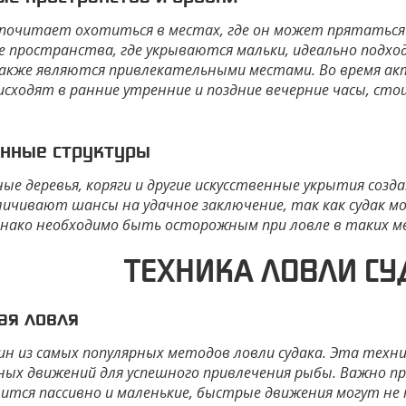
дпочитает охотиться в местах, где он может прятаться
пространства, где укрываются мальки, идеально подход
акже являются привлекательными местами. Во время ак
сходят в ранние утренние и поздние вечерние часы, стои
нные структуры
е деревья, коряги и другие искусственные укрытия созда
личивают шансы на удачное заключение, так как судак 
днако необходимо быть осторожным при ловле в таких м
ТЕХНИКА ЛОВЛИ С
ая ловля
ин из самых популярных методов ловли судака. Эта техн
ных движений для успешного привлечения рыбы. Важно пр
тится пассивно и маленькие, быстрые движения могут не 