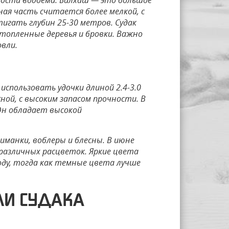
ности водоема. Балхаш — это большое
ная часть считается более мелкой, с
игать глубин 25-30 метров. Судак
топленные деревья и бровки. Важно
овли.
использовать удочки длиной 2.4-3.0
ой, с высоким запасом прочности. В
Он обладает высокой
иманки, воблеры и блесны. В июне
различных расцветок. Яркие цвета
оду, тогда как темные цвета лучше
ЛИ СУДАКА