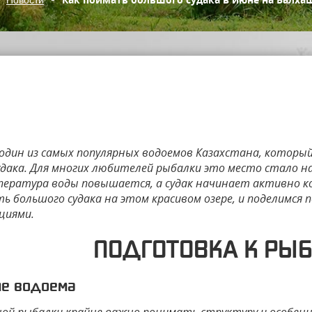
ЙМАТЬ БОЛЬШОГО СУДАКА В
один из самых популярных водоемов Казахстана, которы
удака. Для многих любителей рыбалки это место стало на
пература воды повышается, а судак начинает активно ко
ть большого судака на этом красивом озере, и поделимся
циями.
ПОДГОТОВКА К РЫ
ие водоема