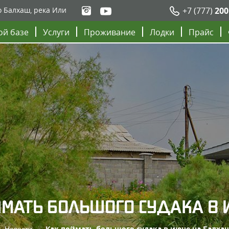
о Балхаш, река Или
+7 (777)
200
ой базе
Услуги
Проживание
Лодки
Прайс
ЙМАТЬ БОЛЬШОГО СУДАКА В
Новости
Как поймать большого судака в июне на Балха