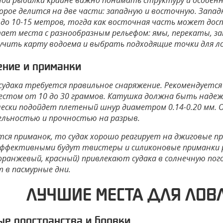
ной рыбалки крайне важно понимать структуру и особен
орое делится на две части: западную и восточную. Запад
 до 10-15 метров, тогда как восточная часть может дост
ает места с разнообразным рельефом: ямы, перекаты, за
зучить карту водоема и выбрать подходящие точки для л
ние и приманки
судака требуется правильное снаряжение. Рекомендуется 
естом от 10 до 30 граммов. Катушка должна быть надежн
лески подойдет плетеный шнур диаметром 0.14-0.20 мм. 
льностью и прочностью на разрыв.
тся приманок, то судак хорошо реагирует на джиговые пр
эффективными будут твистеры и силиконовые приманки 
оранжевый, красный) привлекают судака в солнечную пог
 в пасмурные дни.
ЛУЧШИЕ МЕСТА ДЛЯ ЛОВ
е пространства и бровки