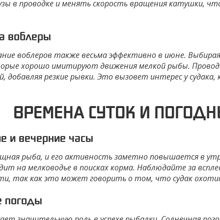
узы в проводке и менять скорость вращения катушки, ч
а воблеры
ание воблеров также весьма эффективно в июне. Выбира
торые хорошо имитируют движения мелкой рыбы. Провод
й, добавляя резкие рывки. Это вызовет интерес у судак
ВРЕМЕНА СУТОК И ПОГОД
е и вечерние часы
ищная рыба, и его активность заметно повышается в утре
дит на мелководье в поисках корма. Наблюдайте за вспл
ти, так как это может говорить о том, что судак охоти
е погоды
рает значительную роль в успехе рыбалки. Солнечная пог