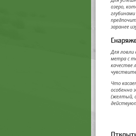
Для успеш
озеро, кот
глубинами
предпочит
заранее и
Снаряже
Для ловли 
метра с т
качестве 
чувствите
Что касае
особенно 
(желтый, 
действуют
Открыты