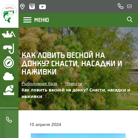
+7
Казахстан,
Напи
(777)
озеро
нам
МЕНЮ
200
Балхаш,
река Или
22
23
Рыбалка
Подводная охота
КАК ЛОВИТЬ ВЕСНОЙ НА
ДОНКУ? СНАСТИ, НАСАДКИ И
Маршрут
НАЖИВКИ
Погода
Рыболовная база
Новости
Охрана водоемов
Как ловить весной на донку? Снасти, насадки и
наживки
+7 (777) 200 22 23
10 апреля 2024
+7 (705) 777 78 05