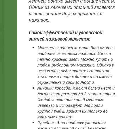
летней, однако имеет и общие черты.
Одним из ключевых отличий является
использование других приманок и
наживок.
Самой эффективной и уловистой
зимней наживкой является:
Мотыль - личинка комара. Это одна из
наиболее известных наживок. Имеет
темно-красный цвет. Можно купить в
любом рыболовном магазине. Однако у
него есть и недостатки: его тонкая
кожа легко повреждается и он имеет
ограниченный срок годности.
Личинки короеда. Имеют белый цвет и
достигают размера до 2 сантиметров.
Их добывают под корой мертвых
деревьев и используют для ловли
крупной рыбы. Хранят их только во
влажных опилках.
Ручейник. Это наиболее уловистая
насадка для любой рыбы. Ее можно