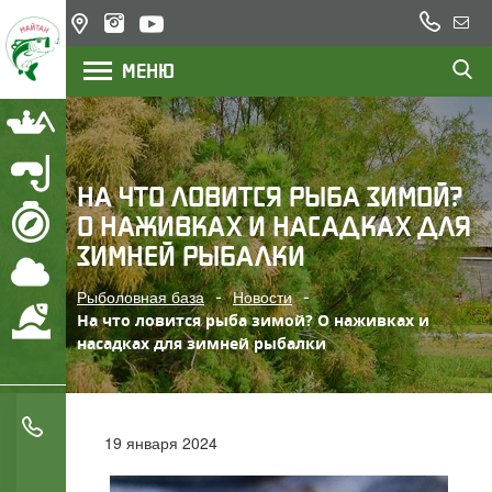
+7
Казахстан,
Напи
(777)
озеро
нам
МЕНЮ
200
Балхаш,
река Или
22
23
Рыбалка
Подводная охота
НА ЧТО ЛОВИТСЯ РЫБА ЗИМОЙ?
О НАЖИВКАХ И НАСАДКАХ ДЛЯ
Маршрут
ЗИМНЕЙ РЫБАЛКИ
Погода
Рыболовная база
Новости
Охрана водоемов
На что ловится рыба зимой? О наживках и
насадках для зимней рыбалки
+7 (777) 200 22 23
19 января 2024
+7 (705) 777 78 05