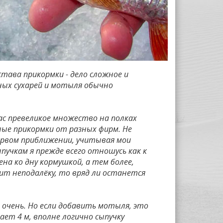
тава прикормки - дело сложное и
ых сухарей и мотыля обычно
ас превеликое множество на полках
ные прикормки от разных фирм. Не
первом приближении, учитывая мои
ыпучкам я прежде всего отношусь как к
на ко дну кормушкой, а тем более,
оит неподалёку, то вряд ли останется
 очень. Но если добавить мотыля, это
ает 4 м, вполне логично сыпучку