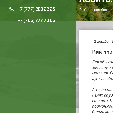
+7 (777) 200 22 23
Рыболовная база
+7 (705) 777 78 05
12 декабря 
Как при
Для обычн
зачастую 
мотыля. С
лунку я о
А когда п
целях ее 
еще по 3-5
пойманной 
большую п