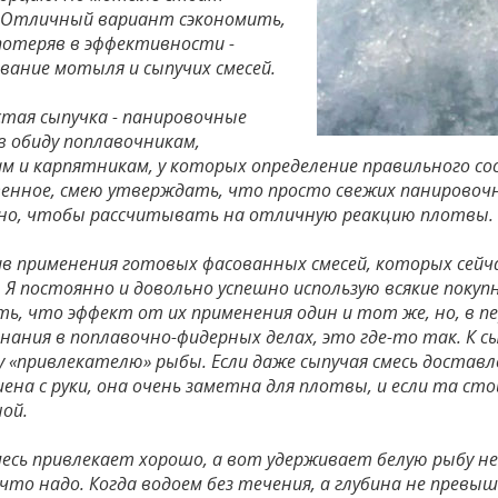
 Отличный вариант сэкономить,
потеряв в эффективности -
вание мотыля и сыпучих смесей.
стая сыпучка - панировочные
 в обиду поплавочникам,
м и карпятникам, у которых определение правильного сос
нное, смею утверждать, что просто свежих панировочн
о, чтобы рассчитывать на отличную реакцию плотвы.
ив применения готовых фасованных смесей, которых сейч
 Я постоянно и довольно успешно использую всякие покуп
ать, что эффект от их применения один и тот же, но, в 
нания в поплавочно-фидерных делах, это где-то так. К с
 «привлекателю» рыбы. Если даже сыпучая смесь доставле
ена с руки, она очень заметна для плотвы, и если та ст
ой.
месь привлекает хорошо, а вот удерживает белую рыбу не
что надо. Когда водоем без течения, а глубина не превыш