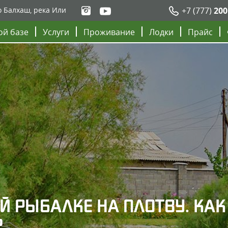
о Балхаш, река Или
+7 (777)
200
ой базе
Услуги
Проживание
Лодки
Прайс
Й РЫБАЛКЕ НА ПЛОТВУ. КАК
?