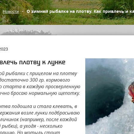
Новости
О зимней рыбалке на плотву. Как привлечь и к
2023
влечь плотву к лунке
ой рыбалки с прицелом на плотву
достаточно 300 гр. кормового
о старта в каждую просверленную
бычно бросаю нормальную щепотку.
лотва подошла и стала клевать, в
удержания возле лунки подбрасываю
 личинок (например, после каждой
рыбки), а уходя - несколько
орцию. Но мотыль стоит