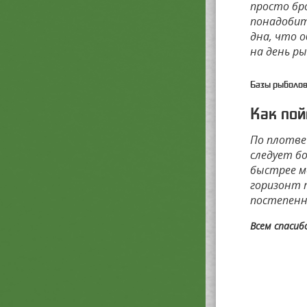
просто бр
понадобит
дна, что о
на день р
Базы рыболов
Как пой
По плотве 
следует бо
быстрее м
горизонт п
постепенн
Всем спасиб