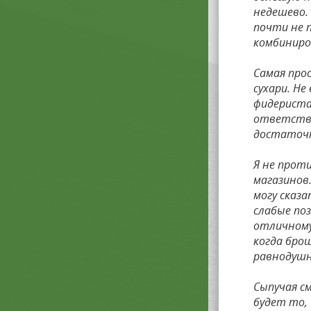
недешево.
почти не 
комбиниро
Самая про
сухари. Не
фидериста
ответстве
достаточн
Я не прот
магазинов.
могу сказ
слабые поз
отличному
когда брош
равнодушн
Сыпучая с
будет то, 