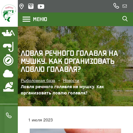
+7
Казахстан,
Напи
(777)
озеро
нам
МЕНЮ
200
Балхаш,
река Или
22
23
Рыбалка
Подводная охота
ЛОВЛЯ РЕЧНОГО ГОЛАВЛЯ НА
МУШКУ. КАК ОРГАНИЗОВАТЬ
Маршрут
ЛОВЛЮ ГОЛАВЛЯ?
Погода
Рыболовная база
Новости
Охрана водоемов
Ловля речного голавля на мушку. Как
организовать ловлю голавля?
+7 (777) 200 22 23
1 июля 2023
+7 (705) 777 78 05