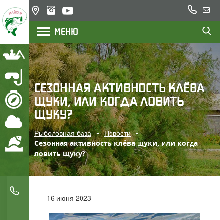
+7
Казахстан,
Напи
(777)
озеро
нам
МЕНЮ
200
Балхаш,
река Или
22
23
Рыбалка
Подводная охота
СЕЗОННАЯ АКТИВНОСТЬ КЛЁВА
ЩУКИ, ИЛИ КОГДА ЛОВИТЬ
Маршрут
ЩУКУ?
Погода
Рыболовная база
Новости
Охрана водоемов
Сезонная активность клёва щуки, или когда
ловить щуку?
+7 (777) 200 22 23
16 июня 2023
+7 (705) 777 78 05