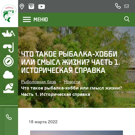
+7
Казахстан,
Напи
(777)
озеро
нам
МЕНЮ
200
Балхаш,
река Или
22
23
Рыбалка
Подводная охота
ЧТО ТАКОЕ РЫБАЛКА-ХОББИ
ИЛИ СМЫСЛ ЖИЗНИ? ЧАСТЬ 1.
Маршрут
ИСТОРИЧЕСКАЯ СПРАВКА
Погода
Рыболовная база
Новости
Охрана водоемов
Что такое рыбалка-хобби или смысл жизни?
Часть 1. Историческая справка
+7 (777) 200 22 23
18 марта 2022
+7 (705) 777 78 05