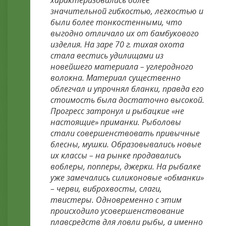
характеризовались более
значительной гибкостью, легкостью и
были более тонкостенными, что
выгодно отличало их от бамбукового
изделия. На заре 70 г. тихая охота
стала вестись удилищами из
новейшего материала – углеродного
волокна. Материал существенно
облегчал и упрочнял бланки, правда его
стоимость была достаточно высокой.
Прогресс затронул и рыбацкие «не
настоящие» приманки. Рыболовы
стали совершенствовать привычные
блесны, мушки. Образовывались новые
их классы – на рынке продавались
воблеры, попперы, джерки. На рыбалке
уже замечались силиконовые «обманки»
– черви, виброхвосты, слаги,
твистеры. Одновременно с этим
происходило усовершенствование
плавсредств для ловли рыбы, а именно