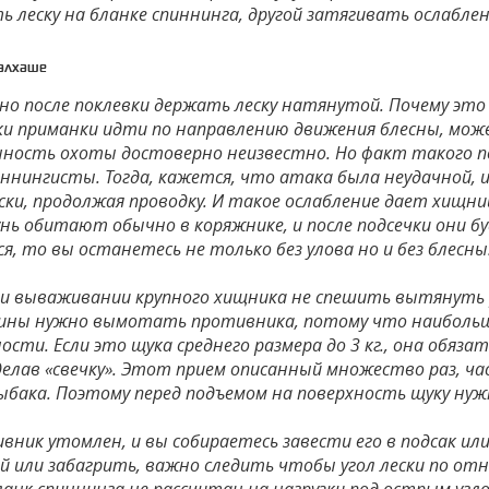
ь леску на бланке спиннинга, другой затягивать ослабле
Балхаше
но после поклевки держать леску натянутой. Почему это
ки приманки идти по направлению движения блесны, мож
нность охоты достоверно неизвестно. Но факт такого по
иннингисты. Тогда, кажется, что атака была неудачной,
ски, продолжая проводку. И такое ослабление дает хищни
унь обитают обычно в коряжнике, и после подсечки они 
я, то вы останетесь не только без улова но и без блесны
ри вываживании крупного хищника не спешить вытянуть 
убины нужно вымотать противника, потому что наиболь
ости. Если это щука среднего размера до 3 кг., она обяз
делав «свечку». Этот прием описанный множество раз, ч
ыбака. Поэтому перед подъемом на поверхность щуку ну
ивник утомлен, и вы собираетесь завести его в подсак и
ой или забагрить, важно следить чтобы угол лески по о