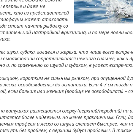
ы впервые и даже не
яете, кто из представителей
хтиофауны может атаковать
огда стоит начать рыбалку со
вствительной настройкой фрикциона, и по мере ловли «п
ника.
с щуки, судака, голавля и жереха, что чаще всего встреча
ри вываживании сопротивляются немного сильнее, как и 
но и, по сравнению со щукой и судаком, в уловах встреча
рикцион, коротким не сильным рывком, при опущенной ду
о лески, освобождается до остановки. Если 4-7 см тогда
ой, если больше или меньше (вообще не освободилась) –
.
а катушках размещается сверху (верхний/передний) на шп
читается более надежным, но менее практичным. Если, до
аемым трофеем и леска со шпули слетает быстрее, чем
тянуть без проблем, с верхним будут проблемы. В таком 