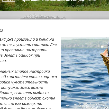
021
вка уже произошла и рыба на
жно не упустить хищника. Для
но правильно настроить
не делать ошибок при
нии.
главных этапов настройки
вой снасти для ловли хищника
ройка чувствительности
 катушки. Здесь важно
баланс, если цель рыбалки
ы точно знаете объект охоты
тельно его размер, то
й быть не должно. Если на