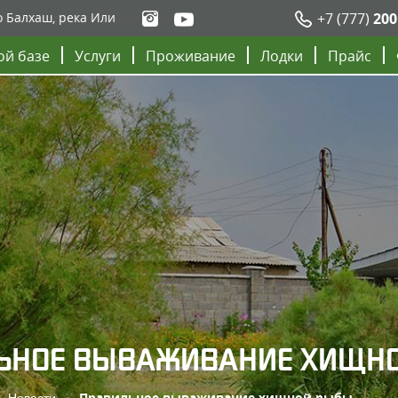
о Балхаш, река Или
+7 (777)
200
ой базе
Услуги
Проживание
Лодки
Прайс
ЬНОЕ ВЫВАЖИВАНИЕ ХИЩН
Новости
Правильное вываживание хищной рыбы