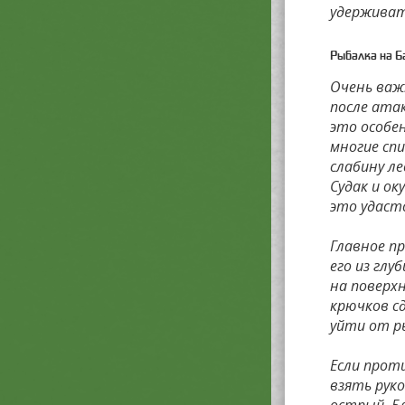
удерживат
Рыбалка на 
Очень важ
после ата
это особе
многие сп
слабину ле
Судак и ок
это удастс
Главное п
его из гл
на поверхн
крючков с
уйти от р
Если прот
взять рук