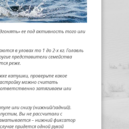
одгонять» ее под активность того или
ются в уловах то 1 до 2-х кг. Голавль
другие представители семейства
ются реже.
жке катушки, проверьте какое
 настройку можно считать
 соответственно затягиваем или
уле или снизу (нижний/задний).
пустим, Вы не рассчитали с
 наматывается – нижний фиксатор
случае придется одной рукой