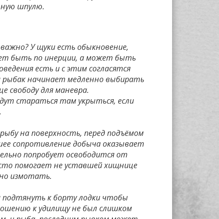
нную шпулю.
 важно? У щуки есть обыкновение,
ет быть по инерции, а может быть
ведения есть и с этим согласятся
 и рыбак начинает медленно выбирать
це свободу для маневра.
будут стараться там укрыться, если
.
рыбу на поверхность, перед подъёмом
шее сопротивление добыча оказывает
ательно попробует освободится от
асто помогает не уставшей хищнице
жно измотать.
ли подтянуть к борту лодки чтобы
тношению к удилищу не был слишком