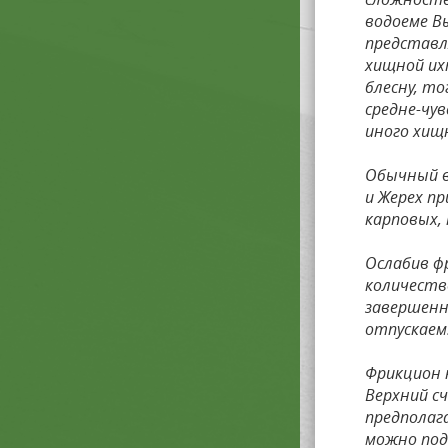
водоеме В
представл
хищной и
блесну, т
средне-чу
иного хищ
Обычный ве
и Жерех п
карповых, 
Ослабив ф
количеств
завершенн
отпускаем
Фрикцион н
Верхний с
предполаг
можно под