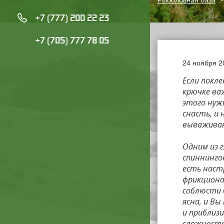
+7 (777) 200 22 23
+7 (705) 777 78 05
24 ноября 2
Если покле
крючке ва
этого нуж
снасть, и 
выважива
Одним из 
спиннинго
есть наст
фрикциона
соблюсти 
ясна, и В
и приблизи
сложносте