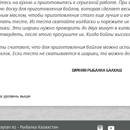
тесь на кухню и приготовьтесь к серьезной работе. При
ю доску для приготовления бойлов, которая сделает весь 
ным маслом, чтобы приготовление стало еще лучше и кач
делать тесто. Из теста скатайте колбаски и порежьте их
рики. Эти шарики нужно проварить до двух минут в кипя
твердеть, после этого просушите их. Когда бойлы высох
ты считают, что для приготовления бойлов можно испол
 белок. Если тесто не скатывается в шарики, то можно д
ЗИМНЯЯ РЫБАЛКА БАЛХАШ
на уровень выше
aytan.kz - Рыбалка Казахстан