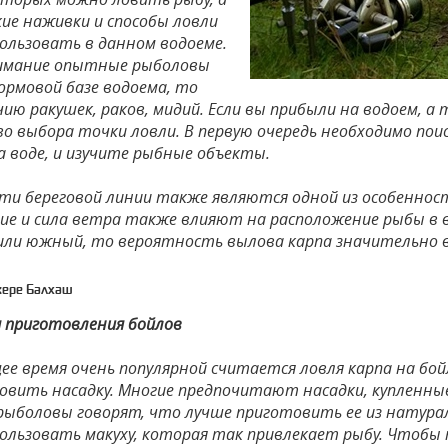
кие наживки и способы ловли
ользовать в данном водоеме.
имание опытные рыболовы
ормовой базе водоема, то
ию ракушек, раков, мидий. Если вы прибыли на водоем, а 
во выбора точки ловли. В первую очередь необходимо пои
а воде, и изучите рыбные объекты.
ти береговой линии также являются одной из особенност
ие и сила ветра также влияют на расположение рыбы в в
или южный, то вероятность вылова карпа значительно 
зере Балхаш
я приготовления бойлов
е время очень популярной считается ловля карпа на бойл
овить насадку. Многие предпочитают насадки, купленные
ыболовы говорят, что лучше приготовить ее из натурал
ользовать макуху, которая так привлекает рыбу. Чтобы