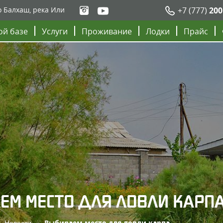
о Балхаш, река Или
+7 (777)
200
ой базе
Услуги
Проживание
Лодки
Прайс
ЕМ МЕСТО ДЛЯ ЛОВЛИ КАРП
Новости
Выбираем место для ловли карпа