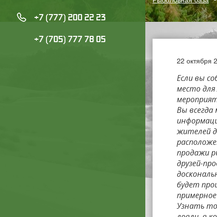
+7 (777) 200 22 23
+7 (705) 777 78 05
22 октября 
Если вы с
место для 
мероприят
Вы всегда
информаци
жителей д
расположе
продажи р
друзей-пр
доскональн
будет про
примерное
Узнать то
ловли, в 