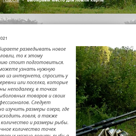
2021
обираете разведывать новое
ловли, то к этому
ию стоит подготовиться.
 можете узнать нужную
ю из интернета, спросить у
еревни или поселка, которые
ны неподалеку, в точках
ыболовных товаров и своих
офессионалов. Следует
о изучить размеры озера, где
исходить ловля, а также
 количество и размеры рыбы.
чное количество точек
которых можно ловить рыбу, а