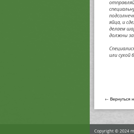
отправляй
специальну
подсолнеч
яйца, и с
делаем ша
должны за
Специалис
или сухой
←
Вернуться 
Copyright © 2024 m