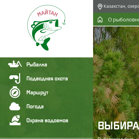
Казахстан, озер
О рыболовн
Рыбалка
Подводная охота
Маршрут
Погода
Охрана водоемов
ВЫБИРА
Рыболовная база