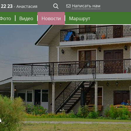
 22 23
Написать нам
- Анастасия
Фото
Видео
Новости
Маршрут
А