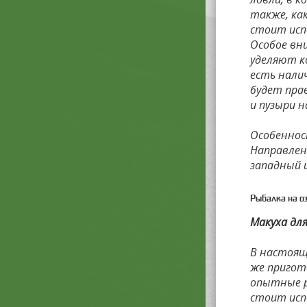
также, ка
стоит исп
Особое вн
уделяют к
есть налич
будет пра
и пузыри н
Особеннос
Направлен
западный 
Рыбалка на о
Макуха дл
В настояще
же пригот
опытные р
стоит исп