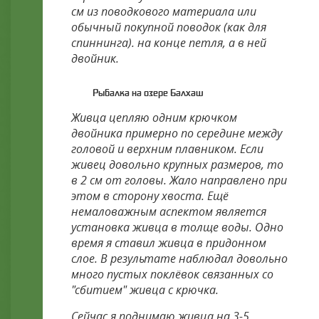
см из поводкового материала или
обычный покупной поводок (как для
спиннинга). на конце петля, а в ней
двойник.
Рыбалка на озере Балхаш
Живца цепляю одним крючком
двойника примерно по середине между
головой и верхним плавником. Если
живец довольно крупных размеров, то
в 2 см от головы. Жало направлено при
этом в сторону хвоста. Ещё
немаловажным аспектом является
установка живца в толще воды. Одно
время я ставил живца в придонном
слое. В результате наблюдал довольно
много пустых поклёвок связанных со
"сбитием" живца с крючка.
Сейчас я поднимаю живца на 3-5