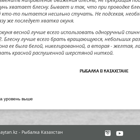
изменить направление движения блесны, не прекращая под
кунь хватает блесну. Бывает и так, что при проводке бл
й кто-то пытается несильно стучать. Не подсекая, необ
разу же последует хватка окуня.
окуня весной лучше всего использовать одноручный спинни
22. Блесну лучше всего брать вращающуюся, небольших ра
она ее была белой, никелированной, а вторая - желтая, 
вать красной распушенной шерстяной ниткой.
РЫБАЛКА В КАЗАХСТАНЕ
на уровень выше
aytan.kz - Рыбалка Казахстан