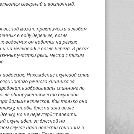
являются северный и восточный.
ня весной можно практически в любом
енных в воду деревьев, возле
х водоемах он водится на резких
 и на мелководье возле берега. В реках
женные участки реки, места с тихим
й.
х водоемах. Нахождение окуневой стаи
гонь этого речного хищника за
опробовать забрасывать спиннинг по
 После обнаружения места окуневой
ра дальше всплесков. Как только она
тяжку, чтобы блесна шла возле
дсечку, но не переусердствовать,
ый окунь идет за блесной на
этом случае надо повести спиннинг в