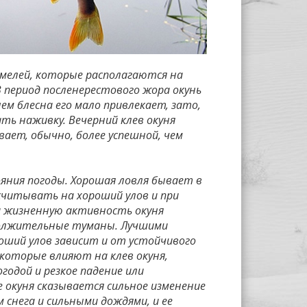
тмелей, которые располагаются на
В период посленерестового жора окунь
ем блесна его мало привлекает, зато,
ть наживку. Вечерний клев окуня
ает, обычно, более успешной, чем
ояния погоды. Хорошая ловля бывает в
считывать на хороший улов и при
а жизненную активность окуня
должительные туманы. Лучшими
оший улов зависит и от устойчивого
оторые влияют на клев окуня,
годой и резкое падение или
 окуня сказывается сильное изменение
 снега и сильными дождями, и ее