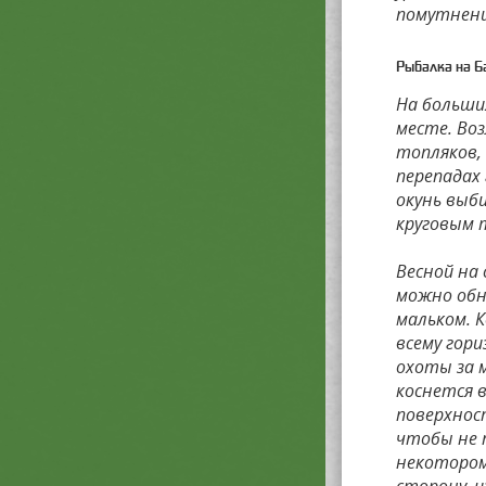
помутнени
Рыбалка на 
На больши
месте. Воз
топляков,
перепадах 
окунь выб
круговым т
Весной на
можно обн
мальком. 
всему гори
охоты за 
коснется 
поверхност
чтобы не 
некотором 