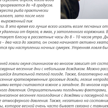
прогревается до +8 градусов.
нереста рыба практически
 клюет, зато после него
 выраженный пик
и. В это время его лучше всего искать возле песчаных о
удалении от берега, в ямах, у затопленного коряжника. 
акует блесну в рассветные часы до 8 – 10 часов утра. Дн
 – два часа до заката, он снова начинает активно хвата
тся при наступлении ночных сумерек. Утренняя ловля быв
енней ловли окуня спиннингом во многом зависит от сост
смурные весенние дни с небольшим дождиком. Можно рас
шейся длительной теплой погоде. Также, благотворно н
сенние кратковременные грозовые дожди, легкие непро
иями ветра считаются южное и западное. Во многом хор
ого давления. Отрицательными погодными факторами, к
незапное весеннее похолодание с дождями и пасмурной по
 атмосферного давления. Также, негативно на состояние
ы, которое весной очень часто бывает связано с таянием