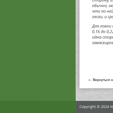
сторону, 
обычно, о
что по не
лески, и с
Для ловли 
0,16 до 0,
одна стор
замаскиро
←
Вернуться 
Copyright © 2024 m