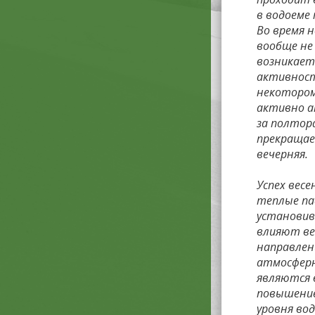
в водоеме 
Во время 
вообще не
возникает
активност
некотором 
активно ат
за полтора
прекращае
вечерняя.
Успех вес
теплые па
установив
влияют ве
направлен
атмосферн
являются в
повышение
уровня вод