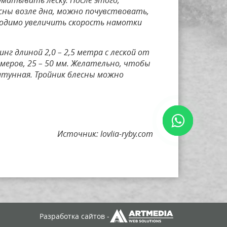
матывать леску. После этого,
есны возле дна, можно почувствовать,
ходимо увеличить скорость намотки
нг длиной 2,0 – 2,5 метра с леской от
змеров, 25 – 50 мм. Желательно, чтобы
латунная. Тройник блесны можно
Источник: lovlia-ryby.com
Разработка сайтов -