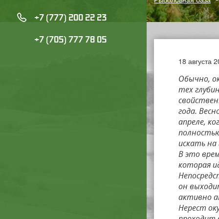
+7 (777) 200 22 23
+7 (705) 777 78 05
18 августа 
Обычно, о
тех глуби
свойствен
года. Весн
апреле, ко
полностью 
искать на 
В это вре
которая и
Непосредс
он выходи
активно а
Нерест оку
проходит в