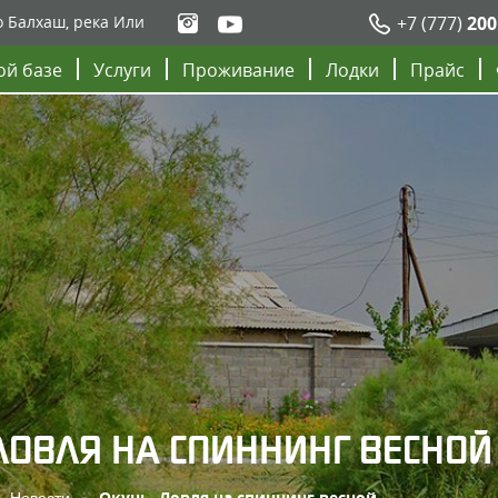
о Балхаш, река Или
+7 (777)
200
ой базе
Услуги
Проживание
Лодки
Прайс
ЛОВЛЯ НА СПИННИНГ ВЕСНОЙ
Новости
Окунь. Ловля на спиннинг весной