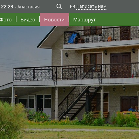
 22 23
Написать нам
- Анастасия
Фото
Видео
Новости
Маршрут