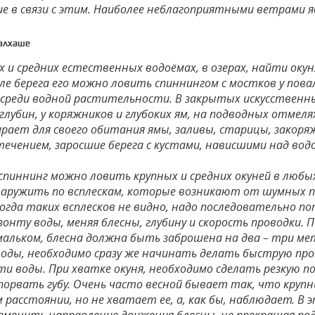
е в связи с этим. Наиболее неблагоприятными ветрами 
Балхаше
х и средних естественных водоёмах, в озерах, найти оку
ле берега его можно ловить спиннингом с мостков у повал
 среди водной растительности. В закрытых искусственны
глубин, у коряжников и глубоких ям, на подводных отмелях
ирает для своего обитания ямы, заливы, старицы, закоря
ечением, заросшие берега с кустами, нависшими над водо
 спиннинг можно ловить крупных и средних окуней в любы
аружить по всплескам, которые возникают от шумных по
Когда таких всплесков не видно, надо последовательно п
зонту воды, меняя блесны, глубину и скорость проводки.
мальком, блесна должна быть заброшена на два – три мет
воды, необходимо сразу же начинать делать быструю про
и воды. При хватке окуня, необходимо сделать резкую по
порвать губу. Очень часто весной бывает так, что крупн
расстоянии, но не хватает ее, а, как бы, наблюдает. В 