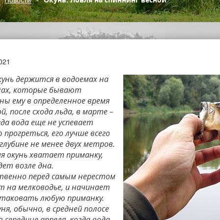
2021
кунь держится в водоемах на
нах, которые бывают
ны ему в определенное время
ой, после схода льда, в марте –
гда вода еще не успевает
прогреться, его лучше всего
глубине не менее двух метров.
мя окунь хватает приманку,
дет возле дна.
твенно перед самым нерестом
т на мелководье, и начинает
таковать любую приманку.
ня, обычно, в средней полосе
 середине апреля, когда вода