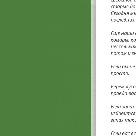
старые до
Сегодня м
последних.
Еще наши 
комары, ка
нескольки
потом и г
Если вы н
просто.
Берем лук
правда ва
Если запах
избавится
запах так
Если вас в