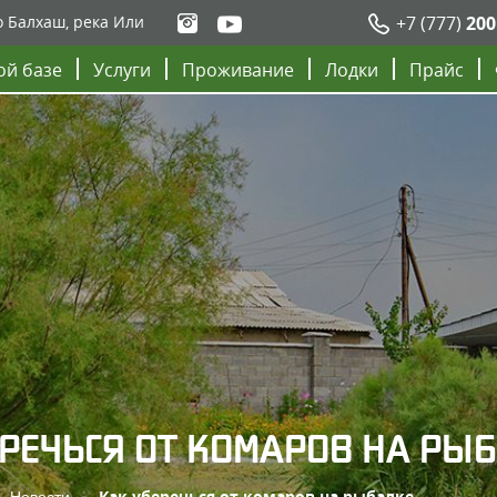
о Балхаш, река Или
+7 (777)
200
ой базе
Услуги
Проживание
Лодки
Прайс
РЕЧЬСЯ ОТ КОМАРОВ НА РЫ
Новости
Как уберечься от комаров на рыбалке