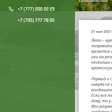
+7 (777) 200 22 23
+7 (705) 777 78 05
21 мая 2021
Лето – вр
поправить
кусаются ц
или на реч
несколько
кровососу
Первый и 
никуда не 
кондицион
Если все т
дому, то 
Или разре
средства 