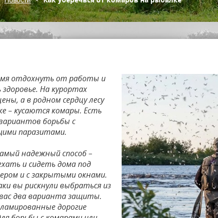
емя отдохнуть от работы и
 здоровье. На курортах
ены, а в родном сердцу лесу
ке – кусаются комары. Есть
 вариантов борьбы с
щими паразитами.
самый надежный способ –
ехать и сидеть дома под
ером и с закрытыми окнами.
аки вы рискнули выбраться из
у вас два варианта защиты.
кламированные дорогие
для борьбы с комарами или