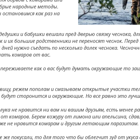
брые народные методы.
ы остановимся как раз на
дедушки и бабушки вешали пред дверью связку чеснока, 
к и их большие родственники не переносят чеснок. Перед 
х дней нужно съедать по несколько долек чеснока. Чесно
нать комаров от вас.
е переживаете как о вас будут думать окружающие то з
овицу, режем пополам и смазываем открытые участки тела
с будут сторонится и окружающие. Но все равно это луч
 лука не нравится ни вам ни вашим друзьям, есть менее 
 от комаров. Берем кожуру от лимона или апельсина, сда
 же не нравится комарам и другим летающим паразитам.
се же покусали, то для того что бы облегчит зуд от уку