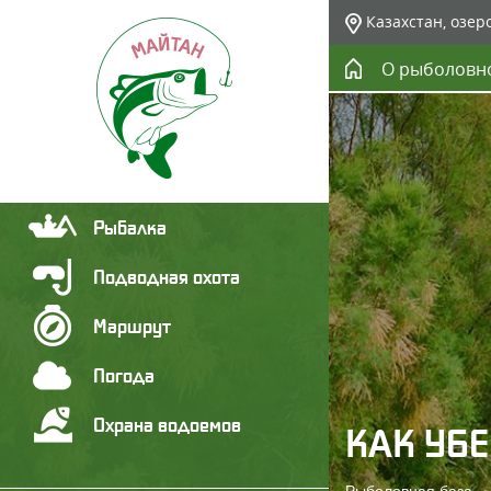
Казахстан, озер
О рыболовн
Рыбалка
Подводная охота
Маршрут
Погода
Охрана водоемов
КАК УБЕ
Рыболовная база