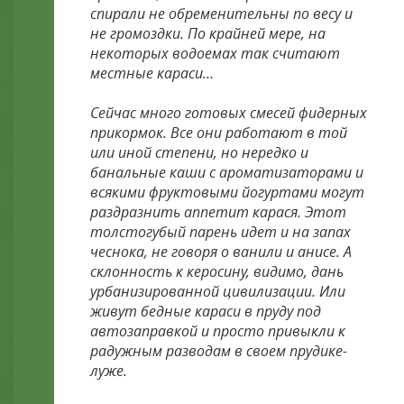
спирали не обременительны по весу и
не громоздки. По крайней мере, на
некоторых водоемах так считают
местные караси…
Сейчас много готовых смесей фидерных
прикормок. Все они работают в той
или иной степени, но нередко и
банальные каши с ароматизаторами и
всякими фруктовыми йогуртами могут
раздразнить аппетит карася. Этот
толстогубый парень идет и на запах
чеснока, не говоря о ванили и анисе. А
склонность к керосину, видимо, дань
урбанизированной цивилизации. Или
живут бедные караси в пруду под
автозаправкой и просто привыкли к
радужным разводам в своем прудике-
луже.