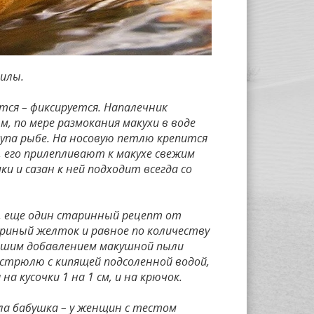
илы.
тся – фиксируется. Напалечник
, по мере размокания макухи в воде
упа рыбе. На носовую петлю крепится
, его прилепливают к макухе свежим
 и сазан к ней подходит всегда со
ь, еще один старинный рецепт от
уриный желток и равное по количеству
льшим добавлением макушной пыли
астрюлю с кипящей подсоленной водой,
 кусочки 1 на 1 см, и на крючок.
ла бабушка – у женщин с тестом