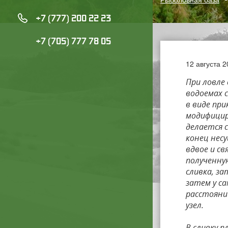
+7 (777) 200 22 23
+7 (705) 777 78 05
12 августа 
При ловле 
водоемах 
в виде пр
модифицир
делается 
конец нес
вдвое и с
полученну
сливка, з
затем у с
расстоянии
узел.
В сливку 