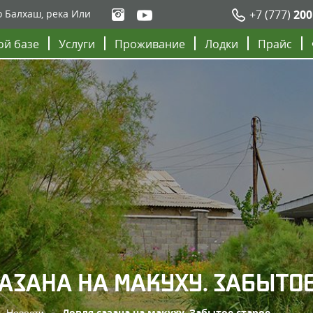
о Балхаш, река Или
+7 (777)
200
ой базе
Услуги
Проживание
Лодки
Прайс
АЗАНА НА МАКУХУ. ЗАБЫТОЕ
Новости
Ловля сазана на макуху. Забытое старое