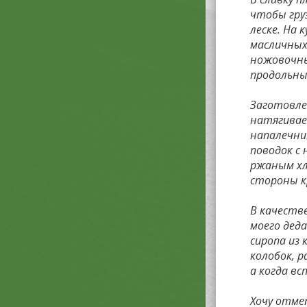
чтобы груз
леске. На 
масличных 
ножовочны
продольны
Заготовле
натягивает
напалечни
поводок с 
ржаным хл
стороны к
В качеств
моего дед
сиропа из
колобок, 
а когда вс
Хочу отме