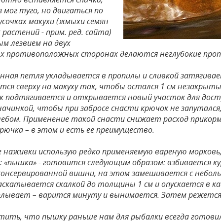
 мог туго, но двигаться по
кусочках макухи (жмыхи семян
растений - прим. ред. сайта)
м лезвием на двух
х противоположных сторонах делаются неглубокие проп
нная петля укладывается в пропилы и сливкой затягивае
ся сверху на макуху так, чтобы остался 1 см незакрытым
к подтягивается и открывается новый участок для дост
начинкой, чтобы при забросе снасти крючок не запутался
ебом. Применение такой снасти снижает расход прикормки
рючка – в этом и есть ее преимущество.
е наживки использую редко применяемую вареную морков
а: «пышка» - готовится следующим образом: взбивается к
 консервированной вишни, на этом замешивается с небо
раскатывается скалкой до толщины 1 см и опускается в к
плывает – варится минуту и вынимается. Затем режется на
тить, что пышку раньше нам для рыбалки всегда готови