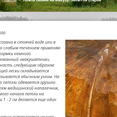
2020
сазана в стоячей воде или в
со слабым течением применяю
икормки немного
ованный «макушатник»,
снасть следующим образом:
ущей лески складывается
вязывается обычным узлом. На
ю петлю одевается грузило-
атем медицинский напалечник,
амого начала петли на
 1 - 2 см делается еще один
плотно вставляется спичка,